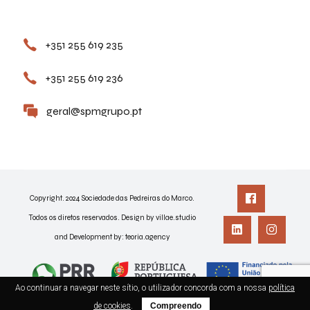
Contactos
+351 255 619 235
+351 255 619 236
geral@spmgrupo.pt
Copyright. 2024 Sociedade das Pedreiras do Marco.
Todos os diretos reservados. Design by villae.studio
and Development by:
teoria.agency
Ao continuar a navegar neste sítio, o utilizador concorda com a nossa
política
de cookies
.
Compreendo