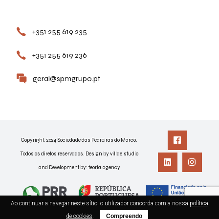
Contactos
+351 255 619 235
+351 255 619 236
geral@spmgrupo.pt
Copyright. 2024 Sociedade das Pedreiras do Marco.
Todos os diretos reservados. Design by villae.studio
and Development by:
teoria.agency
Ao continuar a navegar neste sítio, o utilizador concorda com a nossa
política
de cookies
.
Compreendo