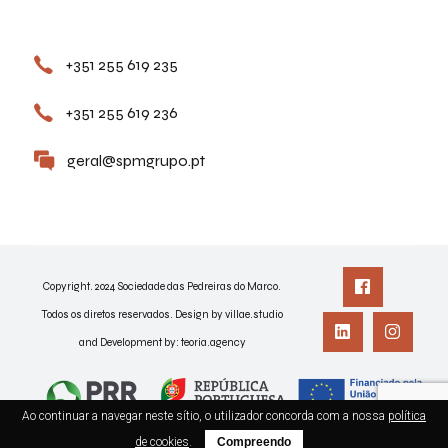
Contactos
+351 255 619 235
+351 255 619 236
geral@spmgrupo.pt
Copyright. 2024 Sociedade das Pedreiras do Marco.
Todos os diretos reservados. Design by villae.studio
and Development by:
teoria.agency
Ao continuar a navegar neste sítio, o utilizador concorda com a nossa
política
de cookies
.
Compreendo